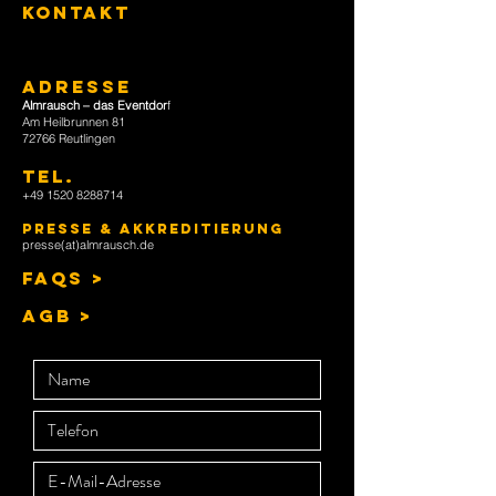
KONTAKT
ADRESSE
Almrausch – das Eventdor
f
Am Heilbrunnen 81
72766 Reutlingen
TEL
.
+49 1520 8288714
Presse & Akkreditierung
presse(at)almrausch.de
FAQs >
AGB >