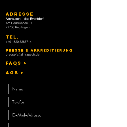
ADRESSE
Almrausch – das Eventdor
f
Am Heilbrunnen 81
72766 Reutlingen
TEL
.
+49 1520 8288714
Presse & Akkreditierung
presse(at)almrausch.de
FAQs >
AGB >