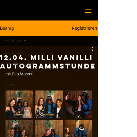
Registrieren
Beitrag
All Posts
All Posts
12.04. Milli Vanilli
Das Almrausch
Autogrammstunde
mit Fab Morvan
Eventfotos
News
Event-Vorschau