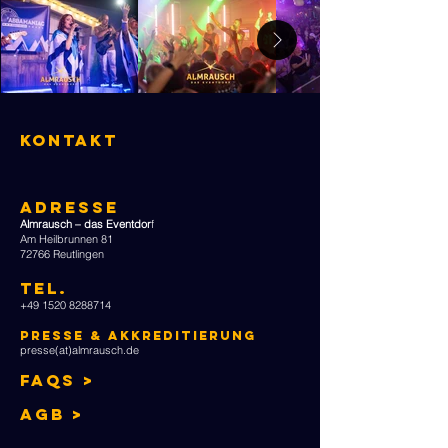
KONTAKT
ADRESSE
Almrausch – das Eventdor
f
Am Heilbrunnen 81
72766 Reutlingen
TEL
.
+49 1520 8288714
Presse & Akkreditierung
presse(at)almrausch.de
FAQs >
AGB >