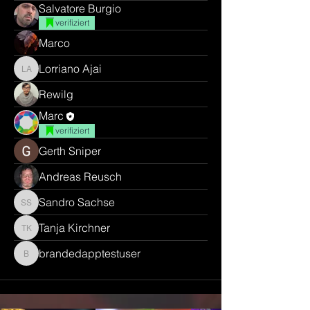
Salvatore Burgio
verifiziert
Marco
Lorriano Ajai
Lorriano Ajai
Rewilg
Marc
verifiziert
Gerth Sniper
Andreas Reusch
Sandro Sachse
Sandro Sachse
Tanja Kirchner
Tanja Kirchner
brandedapptestuser
brandedapptestuser