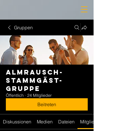
Gruppen
Almrausch-
Stammgäst-
Gruppe
Öffentlich
·
24 Mitglieder
Beitreten
Diskussionen
Medien
Dateien
Mitglieder