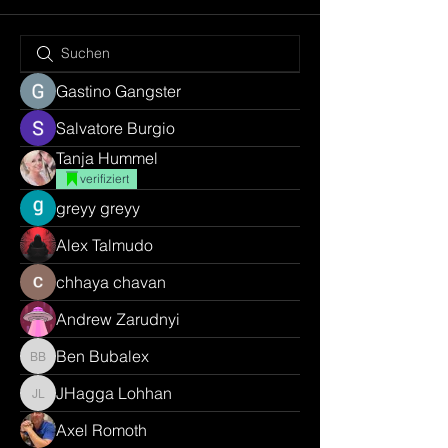
Gastino Gangster
Salvatore Burgio
Tanja Hummel
verifiziert
greyy greyy
Alex Talmudo
chhaya chavan
Andrew Zarudnyi
Ben Bubalex
Ben Bubalex
JHagga Lohhan
JHagga Lohhan
Axel Romoth