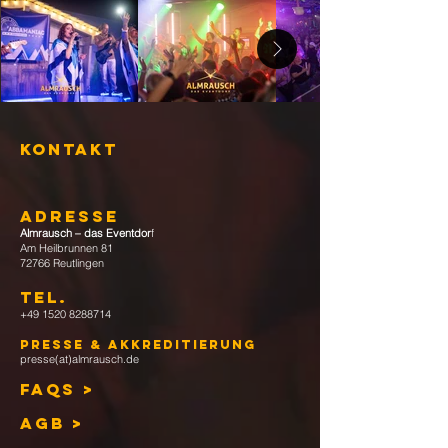
KONTAKT
ADRESSE
Almrausch – das Eventdor
f
Am Heilbrunnen 81
72766 Reutlingen
TEL
.
+49 1520 8288714
Presse & Akkreditierung
presse(at)almrausch.de
FAQs >
AGB >