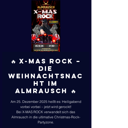
🔥 X-MAS ROCK –
Die
Weihnachtsnac
ht im
Almrausch 🔥
Am 25. Dezember 2025 heißt es: Heiligabend
vorbei vorbei – jetzt wird gerockt!
Bei X-MAS ROCK verwandelt sich das
Almrausch in die ultimative Christmas-Rock-
Partyzone.