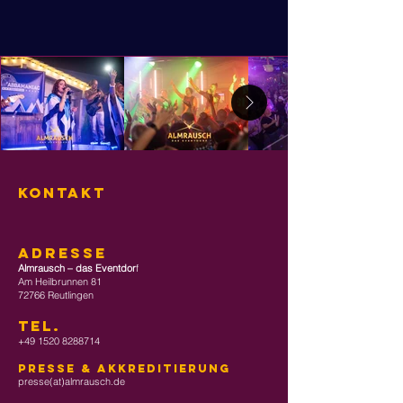
KONTAKT
ADRESSE
Almrausch – das Eventdor
f
Am Heilbrunnen 81
72766 Reutlingen
TEL
.
+49 1520 8288714
Presse & Akkreditierung
presse(at)almrausch.de