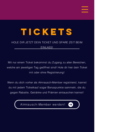
TICKETS
HOLE DIR JETZT DEIN TICKET UND SPARE ZEIT BEIM
EINLASS!
Mit nur einem Ticket bekommst du Zugang zu allen Bereichen,
welche am jeweiligen Tag geöffnet sind! Hole dir hier dein Ticket
mit oder ohne Registrierung!
Wenn du dich vorher als Almrausch-Member registrierst, kannst
du mit jedem Ticketkauf sogar Bonuspunkte sammeln, die du
gegen Rabatte, Getränke und Prämien eintauschen kannst!
Almrausch-Member werden!