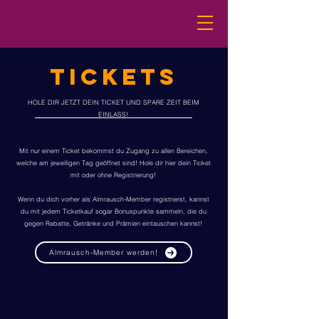
TICKETS
HOLE DIR JETZT DEIN TICKET UND SPARE ZEIT BEIM
EINLASS!
Mit nur einem Ticket bekommst du Zugang zu allen Bereichen,
welche am jeweiligen Tag geöffnet sind! Hole dir hier dein Ticket
mit oder ohne Registrierung!
Wenn du dich vorher als Almrausch-Member registrierst, kannst
du mit jedem Ticketkauf sogar Bonuspunkte sammeln, die du
gegen Rabatte, Getränke und Prämien eintauschen kannst!
Almrausch-Member werden!