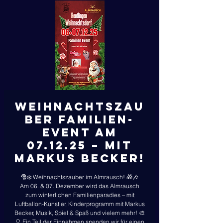
Weihnachtszau
ber Familien-
Event am
07.12.25 – MIT
MARKUS BECKER!
🎅❄️ Weihnachtszauber im Almrausch! 🎁🎶
Am 06. & 07. Dezember wird das Almrausch
zum winterlichen Familienparadies – mit
Luftballon-Künstler, Kinderprogramm mit Markus
Becker, Musik, Spiel & Spaß und vielem mehr! 🎨
🎈 Ein Teil der Einnahmen spenden wir für einen