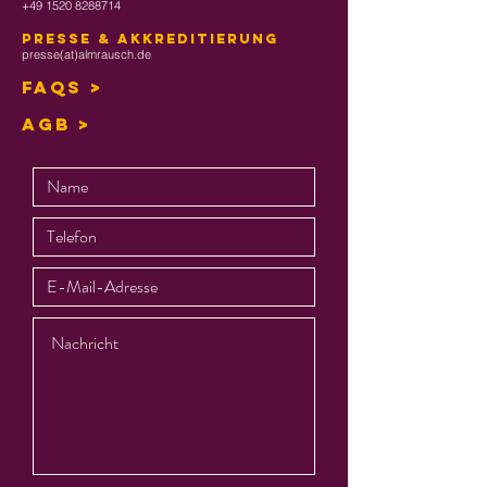
+49 1520 8288714
Presse & Akkreditierung
presse(at)almrausch.de
FAQs >
AGB >