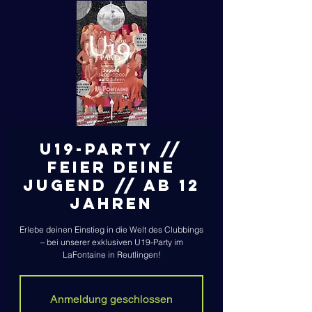
U19-Party //
Feier deine
Jugend // Ab 12
Jahren
Erlebe deinen Einstieg in die Welt des Clubbings
– bei unserer exklusiven U19-Party im
LaFontaine in Reutlingen!
Anmeldung geschlossen