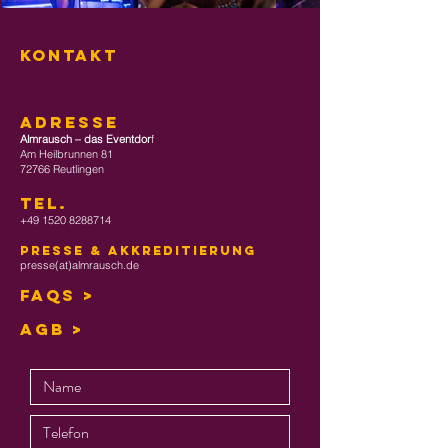
KONTAKT
ADRESSE
Almrausch – das Eventdor
f
Am Heilbrunnen 81
72766 Reutlingen
TEL
.
+49 1520 8288714
Presse & Akkreditierung
presse(at)almrausch.de
FAQs >
AGB >