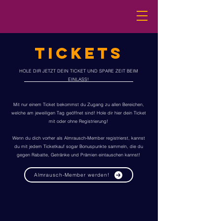
TICKETS
HOLE DIR JETZT DEIN TICKET UND SPARE ZEIT BEIM
EINLASS!
Mit nur einem Ticket bekommst du Zugang zu allen Bereichen,
welche am jeweiligen Tag geöffnet sind! Hole dir hier dein Ticket
mit oder ohne Registrierung!
Wenn du dich vorher als Almrausch-Member registrierst, kannst
du mit jedem Ticketkauf sogar Bonuspunkte sammeln, die du
gegen Rabatte, Getränke und Prämien eintauschen kannst!
Almrausch-Member werden!