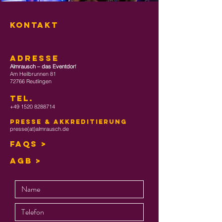
KONTAKT
ADRESSE
Almrausch – das Eventdor
f
Am Heilbrunnen 81
72766 Reutlingen
TEL
.
+49 1520 8288714
Presse & Akkreditierung
presse(at)almrausch.de
FAQs >
AGB >