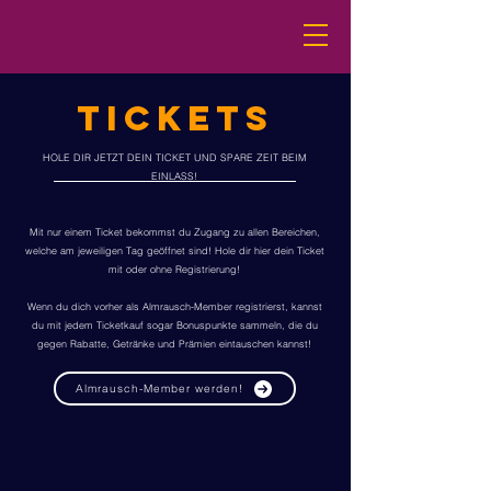
TICKETS
HOLE DIR JETZT DEIN TICKET UND SPARE ZEIT BEIM
EINLASS!
Mit nur einem Ticket bekommst du Zugang zu allen Bereichen,
welche am jeweiligen Tag geöffnet sind! Hole dir hier dein Ticket
mit oder ohne Registrierung!
Wenn du dich vorher als Almrausch-Member registrierst, kannst
du mit jedem Ticketkauf sogar Bonuspunkte sammeln, die du
gegen Rabatte, Getränke und Prämien eintauschen kannst!
Almrausch-Member werden!