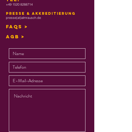
+49 1520 8288714
Presse & Akkreditierung
presse(at)almrausch.de
FAQs >
AGB >