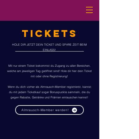
TICKETS
HOLE DIR JETZT DEIN TICKET UND SPARE ZEIT BEIM
EINLASS!
Mit nur einem Ticket bekommst du Zugang zu allen Bereichen,
welche am jeweiligen Tag geöffnet sind! Hole dir hier dein Ticket
mit oder ohne Registrierung!
Wenn du dich vorher als Almrausch-Member registrierst, kannst
du mit jedem Ticketkauf sogar Bonuspunkte sammeln, die du
gegen Rabatte, Getränke und Prämien eintauschen kannst!
Almrausch-Member werden!