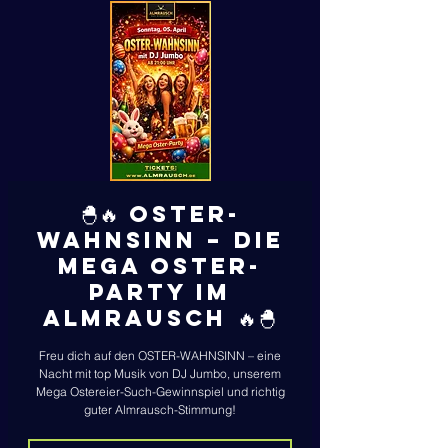
🐣🔥 OSTER-
WAHNSINN – Die
MEGA Oster-
Party im
Almrausch 🔥🐣
Freu dich auf den OSTER-WAHNSINN – eine
Nacht mit top Musik von DJ Jumbo, unserem
Mega Ostereier-Such-Gewinnspiel und richtig
guter Almrausch-Stimmung!