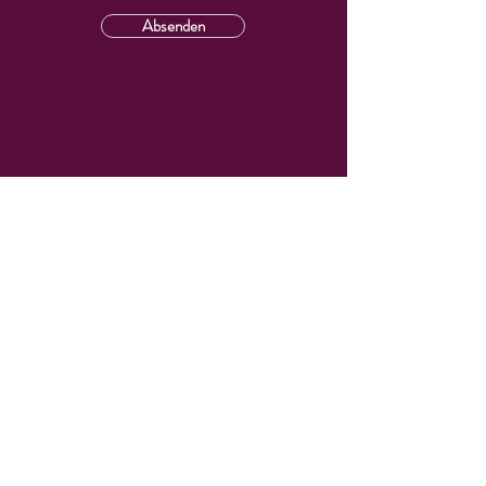
Absenden
DEIN CLUB für Reutlingen – Tübingen – Metzingen – Bad Urach und die schwäbische Alb!