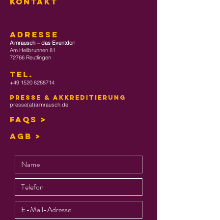
KONTAKT
ADRESSE
Almrausch – das Eventdor
f
Am Heilbrunnen 81
72766 Reutlingen
TEL
.
+49 1520 8288714
Presse & Akkreditierung
presse(at)almrausch.de
FAQs >
AGB >