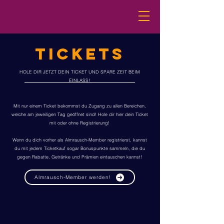
TICKETS
HOLE DIR JETZT DEIN TICKET UND SPARE ZEIT BEIM
EINLASS!
Mit nur einem Ticket bekommst du Zugang zu allen Bereichen,
welche am jeweiligen Tag geöffnet sind! Hole dir hier dein Ticket
mit oder ohne Registrierung!
Wenn du dich vorher als Almrausch-Member registrierst, kannst
du mit jedem Ticketkauf sogar Bonuspunkte sammeln, die du
gegen Rabatte, Getränke und Prämien eintauschen kannst!
Almrausch-Member werden!