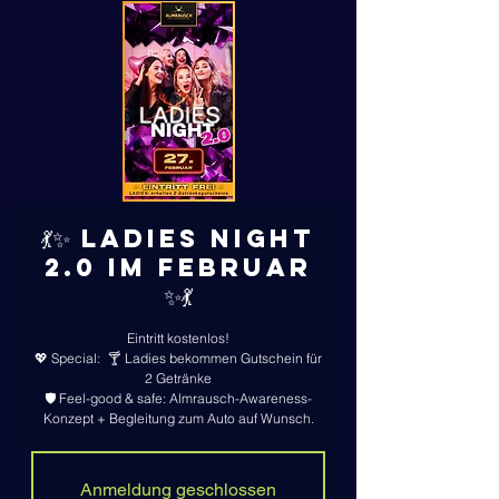
💃✨ Ladies Night
2.0 im Februar
✨💃
Eintritt kostenlos!
💖 Special: 🍸 Ladies bekommen Gutschein für
2 Getränke
🛡️ Feel-good & safe: Almrausch-Awareness-
Konzept + Begleitung zum Auto auf Wunsch.
Anmeldung geschlossen