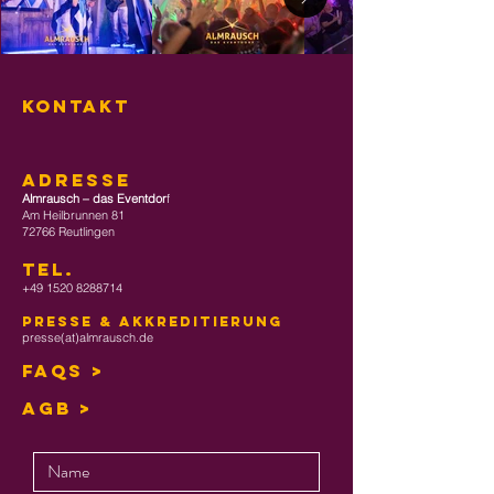
KONTAKT
ADRESSE
Almrausch – das Eventdor
f
Am Heilbrunnen 81
72766 Reutlingen
TEL
.
+49 1520 8288714
Presse & Akkreditierung
presse(at)almrausch.de
FAQs >
AGB >