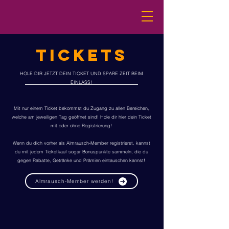
TICKETS
HOLE DIR JETZT DEIN TICKET UND SPARE ZEIT BEIM
EINLASS!
Mit nur einem Ticket bekommst du Zugang zu allen Bereichen,
welche am jeweiligen Tag geöffnet sind! Hole dir hier dein Ticket
mit oder ohne Registrierung!
Wenn du dich vorher als Almrausch-Member registrierst, kannst
du mit jedem Ticketkauf sogar Bonuspunkte sammeln, die du
gegen Rabatte, Getränke und Prämien eintauschen kannst!
Almrausch-Member werden!