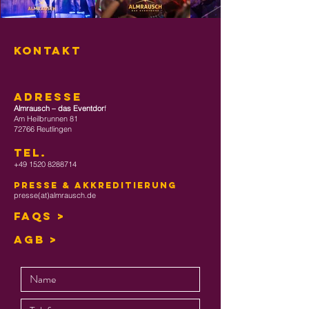
KONTAKT
ADRESSE
Almrausch – das Eventdor
f
Am Heilbrunnen 81
72766 Reutlingen
TEL
.
+49 1520 8288714
Presse & Akkreditierung
presse(at)almrausch.de
FAQs >
AGB >