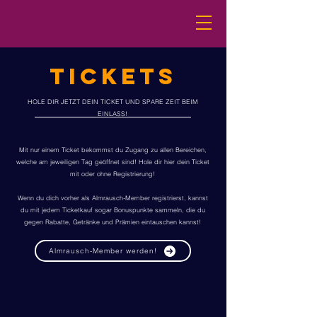
TICKETS
HOLE DIR JETZT DEIN TICKET UND SPARE ZEIT BEIM
EINLASS!
Mit nur einem Ticket bekommst du Zugang zu allen Bereichen,
welche am jeweiligen Tag geöffnet sind! Hole dir hier dein Ticket
mit oder ohne Registrierung!
Wenn du dich vorher als Almrausch-Member registrierst, kannst
du mit jedem Ticketkauf sogar Bonuspunkte sammeln, die du
gegen Rabatte, Getränke und Prämien eintauschen kannst!
Almrausch-Member werden!