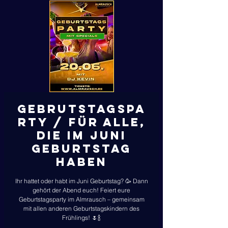
Gebrutstagspa
rty / Für alle,
die im Juni
Geburtstag
haben
Ihr hattet oder habt im Juni Geburtstag? 🥳 Dann
gehört der Abend euch! Feiert eure
Geburtstagsparty im Almrausch – gemeinsam
mit allen anderen Geburtstagskindern des
Frühlings! 🌷🍾