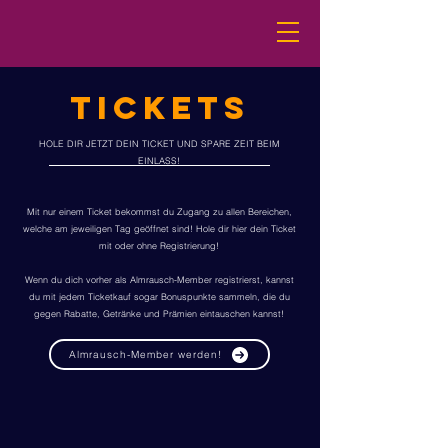
TICKETS
HOLE DIR JETZT DEIN TICKET UND SPARE ZEIT BEIM
EINLASS!
Mit nur einem Ticket bekommst du Zugang zu allen Bereichen,
welche am jeweiligen Tag geöffnet sind! Hole dir hier dein Ticket
mit oder ohne Registrierung!
Wenn du dich vorher als Almrausch-Member registrierst, kannst
du mit jedem Ticketkauf sogar Bonuspunkte sammeln, die du
gegen Rabatte, Getränke und Prämien eintauschen kannst!
Almrausch-Member werden!