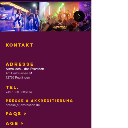
KONTAKT
ADRESSE
Almrausch – das Eventdor
f
Am Heilbrunnen 81
72766 Reutlingen
TEL
.
+49 1520 8288714
Presse & Akkreditierung
presse(at)almrausch.de
FAQs >
AGB >