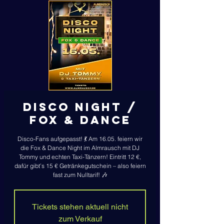
DISCO NIGHT /
Fox & Dance
Disco-Fans aufgepasst! 💃 Am 16.05. feiern wir
die Fox & Dance Night im Almrausch mit DJ
Tommy und echten Taxi-Tänzern! Eintritt 12 €,
dafür gibt’s 15 € Getränkegutschein – also feiern
fast zum Nulltarif! 🎶
Tickets stehen aktuell nicht
zum Verkauf